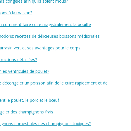
s congelés afin qu'ils soient mous?
ons à la maison?
ou comment faire cuire magistralement la bouillie
dons: recettes de délicieuses boissons médicinales
rrasin vert et ses avantages pour le corps
tructions détaillées?
les ventricules de poulet?
de décongeler un poisson afin de le cuire rapidement et de
 le poulet, le porc et le bœuf
geler des champignons frais
ignons comestibles des champignons toxiques?