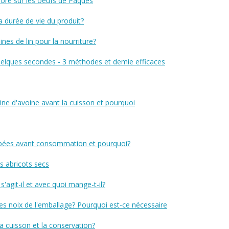
bre sur les oeufs de Pâques
la durée de vie du produit?
nes de lin pour la nourriture?
elques secondes - 3 méthodes et demie efficaces
rine d'avoine avant la cuisson et pourquoi
mpées avant consommation et pourquoi?
es abricots secs
'agit-il et avec quoi mange-t-il?
t les noix de l'emballage? Pourquoi est-ce nécessaire
a cuisson et la conservation?