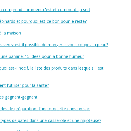
: on comprend comment c'est et comment ça sert
pinards et pourquoi est-ce bon pour le reste?
à la maison
verts: est-il possible de manger si vous coupez la peau?
 une banane: 15 idées pour la bonne humeur
quoi est-il nocif, la liste des produits dans lesquels il est
t l'utiliser pour la santé?
ttes gagnant-gagnant
hodes de préparation d'une omelette dans un sac
 types de pâtes dans une casserole et une mijoteuse?