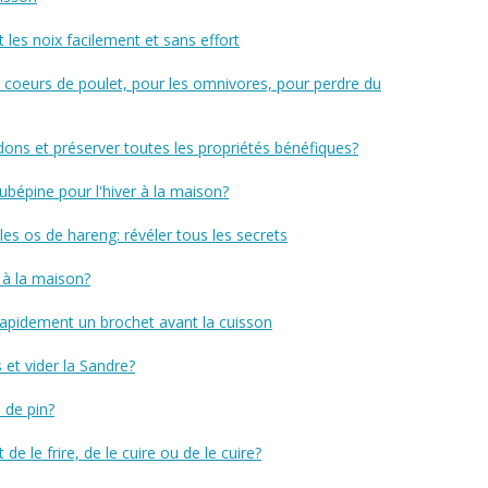
 les noix facilement et sans effort
s coeurs de poulet, pour les omnivores, pour perdre du
ns et préserver toutes les propriétés bénéfiques?
bépine pour l'hiver à la maison?
s os de hareng: révéler tous les secrets
à la maison?
apidement un brochet avant la cuisson
et vider la Sandre?
 de pin?
e le frire, de le cuire ou de le cuire?