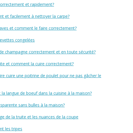
orrectement et rapidement?
et facilement à nettoyer la carpe?
raves et comment le faire correctement?
crevettes congelées
de champagne correctement et en toute sécurité?
uite et comment la cuire correctement?
re cuire une poitrine de poulet pour ne pas gâcher le
a langue de boeuf dans la cuisine à la maison?
sparente sans bulles à la maison?
e de la truite et les nuances de la coupe
t les tripes