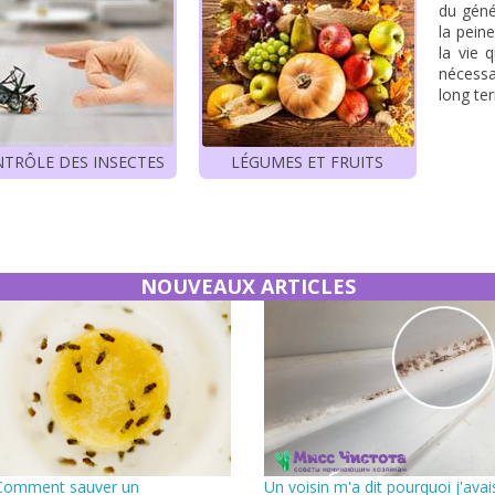
du géné
la peine
la vie 
nécessa
long te
TRÔLE DES INSECTES
LÉGUMES ET FRUITS
NOUVEAUX ARTICLES
Comment sauver un
Un voisin m'a dit pourquoi j'avai