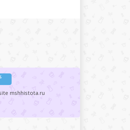
 site mshhistota.ru