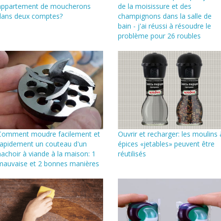
appartement de moucherons
de la moisissure et des
dans deux comptes?
champignons dans la salle de
bain - j'ai réussi à résoudre le
problème pour 26 roubles
Comment moudre facilement et
Ouvrir et recharger: les moulins 
rapidement un couteau d'un
épices «jetables» peuvent être
hachoir à viande à la maison: 1
réutilisés
mauvaise et 2 bonnes manières