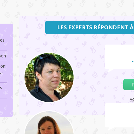
LES EXPERTS RÉPONDENT À
les
son
son:
gs
rs
Vo