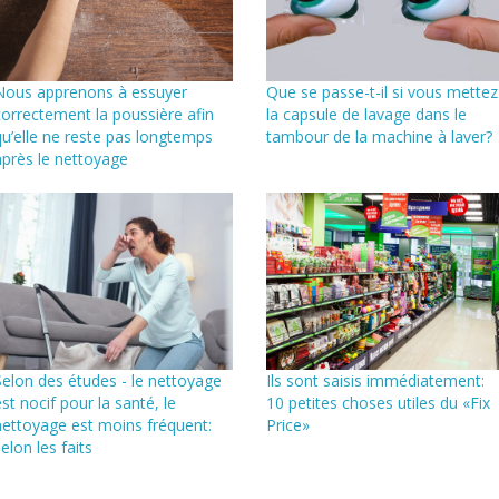
Nous apprenons à essuyer
Que se passe-t-il si vous mettez
correctement la poussière afin
la capsule de lavage dans le
qu’elle ne reste pas longtemps
tambour de la machine à laver?
après le nettoyage
Selon des études - le nettoyage
Ils sont saisis immédiatement:
est nocif pour la santé, le
10 petites choses utiles du «Fix
nettoyage est moins fréquent:
Price»
elon les faits