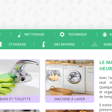
E
NETTOYAGE
TECHNIQUE
R
STOCKAGE
DES MOYENS
GARD
LE M
HEUR
Avec l'
veut m
Quelque
et orga
de temp
BAIN ET TOILETTE
MACHINE À LAVER
Il exis
printem