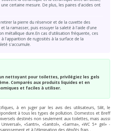
s une certaine mesure. De plus, les paires d'acides ont
retirer la pierre du réservoir et de la cuvette des
 et la ramasser, puis essuyer la saleté à l'aide d'une
n métallique dure.En cas d'utilisation fréquente, ces
 l'apparition de rugosités à la surface de la
aleté s'accumule.
n nettoyant pour toilettes, privilégiez les gels
rème. Comparés aux produits liquides et en
omiques et faciles à utiliser.
ques, à en juger par les avis des utilisateurs, Silit, le
 répondent à tous les types de pollution. Domestos et Breff
universels destinés non seulement aux toilettes, mais aussi
niversal», «Santri», «Sanitol», «Sarma», «WC 5+ gel» -
sainissement et à l'élimination des dépôts frais .