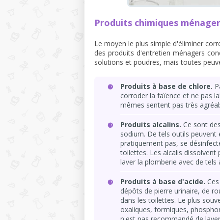
Produits chimiques ménage
Le moyen le plus simple d'éliminer correc
des produits d'entretien ménagers con
solutions et poudres, mais toutes peuve
Produits à base de chlore.
Pa
corroder la faïence et ne pas la
mêmes sentent pas très agréabl
Produits alcalins.
Ce sont des
sodium. De tels outils peuvent 
pratiquement pas, se désinfec
toilettes. Les alcalis dissolve
laver la plomberie avec de tels
Produits à base d'acide.
Ces 
dépôts de pierre urinaire, de rou
dans les toilettes. Le plus sou
oxaliques, formiques, phosphor
n'est pas recommandé de laver 