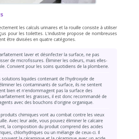
rs
tement les calculs urinaires et la rouille consiste à utiliser
çus pour les toilettes. L'industrie propose de nombreuses
nt être divisées en quatre catégories.
rfaitement laver et désinfecter la surface, ne pas
isser de microfissures. Éliminer les odeurs, mais elles-
e. Convient pour les soins quotidiens de la plomberie.
 solutions liquides contenant de l'hydroxyde de
éliminer les contaminants de surface, ils ne sentent
tent bien et n'endommagent pas la surface des
nt parfaitement les graisses, il est donc recommandé de
 agents avec des bouchons d'origine organique.
produits chimiques vont au combat contre les vieux
ille. Avec leur aide, vous pouvez éliminer le calcaire
vent, la composition du produit comprend des acides
iques, chlorhydriques ou un mélange de ceux-ci. Il
souvent la céramique et la céramique avec un acide,