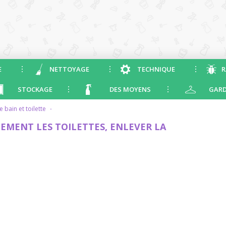
E
NETTOYAGE
TECHNIQUE
R
STOCKAGE
DES MOYENS
GARD
de bain et toilette
·
MENT LES TOILETTES, ENLEVER LA