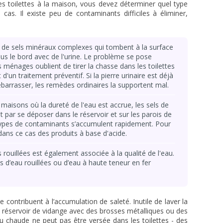
 toilettes à la maison, vous devez déterminer quel type
 cas. Il existe peu de contaminants difficiles à éliminer,
de sels minéraux complexes qui tombent à la surface
sous le bord avec de l'urine. Le problème se pose
s ménages oublient de tirer la chasse dans les toilettes
d'un traitement préventif. Si la pierre urinaire est déjà
 débarrasser, les remèdes ordinaires la supportent mal.
maisons où la dureté de l'eau est accrue, les sels de
nt par se déposer dans le réservoir et sur les parois de
ers types de contaminants s’accumulent rapidement. Pour
e dans ce cas des produits à base d'acide.
 rouillées est également associée à la qualité de l'eau.
tes d’eau rouillées ou d’eau à haute teneur en fer
ontribuent à l’accumulation de saleté. Inutile de laver la
du réservoir de vidange avec des brosses métalliques ou des
au chaude ne peut pas être versée dans les toilettes - des