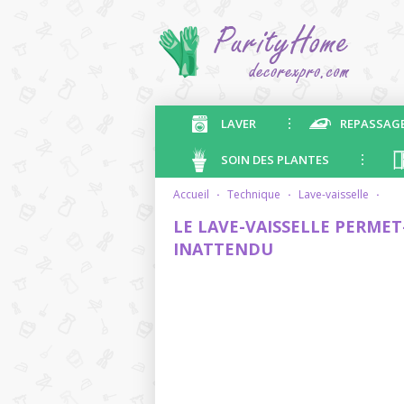
LAVER
REPASSAG
SOIN DES PLANTES
accueil
·
technique
·
lave-vaisselle
·
LE LAVE-VAISSELLE PERMET
INATTENDU