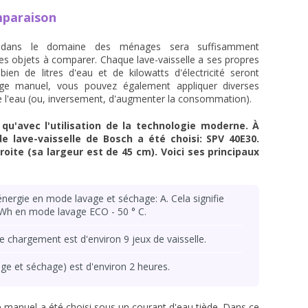
mparaison
 dans le domaine des ménages sera suffisamment
des objets à comparer. Chaque lave-vaisselle a ses propres
bien de litres d'eau et de kilowatts d'électricité seront
age manuel, vous pouvez également appliquer diverses
 l'eau (ou, inversement, d'augmenter la consommation).
 qu'avec l'utilisation de la technologie moderne. À
e lave-vaisselle de Bosch a été choisi: SPV 40E30.
oite (sa largeur est de 45 cm). Voici ses principaux
ergie en mode lavage et séchage: A. Cela signifie
Wh en mode lavage ECO - 50 ° C.
 chargement est d'environ 9 jeux de vaisselle.
ge et séchage) est d'environ 2 heures.
 manuel a été choisi sous un courant d'eau tiède. Dans ce