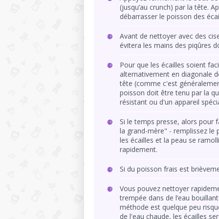
(jusqu’au crunch) par la tête. A
débarrasser le poisson des écail
Avant de nettoyer avec des cis
évitera les mains des piqûres 
Pour que les écailles soient fac
alternativement en diagonale d
tête (comme c'est généralement
poisson doit être tenu par la q
résistant ou d'un appareil spécia
Si le temps presse, alors pour fa
la grand-mère" - remplissez le p
les écailles et la peau se ramo
rapidement.
Si du poisson frais est brièveme
Vous pouvez nettoyer rapidemen
trempée dans de l’eau bouillant
méthode est quelque peu risqué
de l'eau chaude, les écailles se