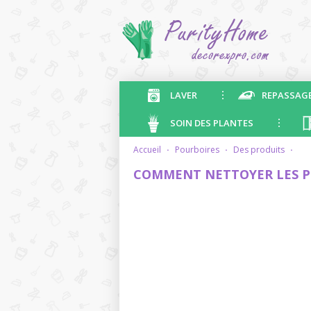
LAVER
REPASSAG
SOIN DES PLANTES
accueil
·
pourboires
·
des produits
·
COMMENT NETTOYER LES P