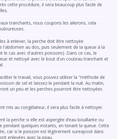
près cette procédure, il sera beaucoup plus facile de
les.
eaux tranchants, nous coupons les ailerons, cela
douloureuses.
iles à enlever, la perche doit être nettoyée
e l'abdomen au dos, puis seulement de la queue à la
 le cas avec d'autres poissons). Dans ce cas, le
ueue et nettoyé avec le bout d'un couteau tranchant et
l.
ciliter le travail, vous pouvez utiliser la "méthode de
oisson de sel et laissez-le pendant la nuit. Au matin,
lliront un peu et les perches pourront être nettoyées
nt mis au congélateur, il sera plus facile à nettoyer.
t la perche si elle est aspergée d’eau bouillante ou
e pendant quelques instants, en tenant la queue. Cette
e, car si le poisson est légèrement surexposé dans
ront enlevées avec la peau.