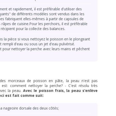
ent et rapidement, il est préférable d'utiliser des
oyants" de différents modèles sont vendus dans les
s les fabriquent elles-mêmes à partir de capsules de
s râpes de cuisine.Pour les perchoirs, il est préférable
récipient pour la collecte des balances.
ns la pièce si vous nettoyez le poisson en le plongeant
 rempli d'eau ou sous un jet d'eau pulvérisé.
 pour nettoyer la perche avec leurs mains et pêchent
 des morceaux de poisson en pâte, la peau n'est pas
n est: comment nettoyer la perche? - C'est résolu très
 avec la peau.
Avec le poisson frais, la peau s’enlève
ci est fait comme suit:
 la nageoire dorsale des deux côtés;