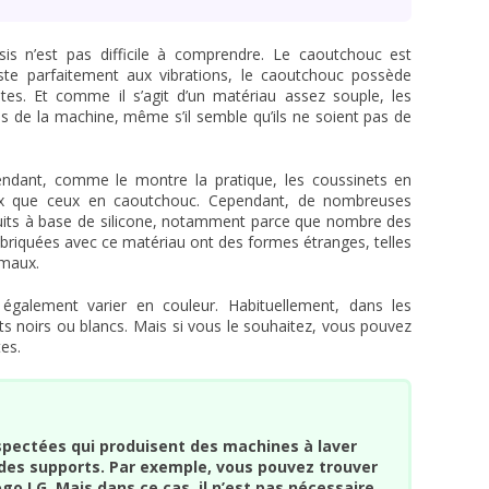
is n’est pas difficile à comprendre. Le caoutchouc est
siste parfaitement aux vibrations, le caoutchouc possède
tes. Et comme il s’agit d’un matériau assez souple, les
ds de la machine, même s’il semble qu’ils ne soient pas de
pendant, comme le montre la pratique, les coussinets en
eux que ceux en caoutchouc. Cependant, de nombreuses
uits à base de silicone, notamment parce que nombre des
abriquées avec ce matériau ont des formes étranges, telles
imaux.
 également varier en couleur. Habituellement, dans les
s noirs ou blancs. Mais si vous le souhaitez, vous pouvez
es.
spectées qui produisent des machines à laver
des supports. Par exemple, vous pouvez trouver
ogo LG. Mais dans ce cas, il n’est pas nécessaire