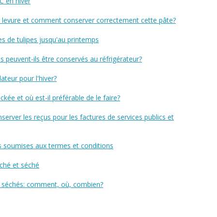
 en hiver
e à levure et comment conserver correctement cette pâte?
s de tulipes jusqu'au printemps
peuvent-ils être conservés au réfrigérateur?
ateur pour l'hiver?
ckée et où est-il préférable de le faire?
rver les reçus pour les factures de services publics et
s soumises aux termes et conditions
ché et séché
 séchés: comment, où, combien?