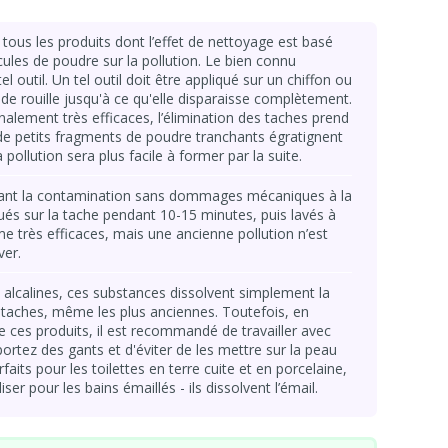
ous les produits dont l’effet de nettoyage est basé
cules de poudre sur la pollution. Le bien connu
 outil. Un tel outil doit être appliqué sur un chiffon ou
 de rouille jusqu'à ce qu'elle disparaisse complètement.
nalement très efficaces, l’élimination des taches prend
e petits fragments de poudre tranchants égratignent
a pollution sera plus facile à former par la suite.
olvant la contamination sans dommages mécaniques à la
ués sur la tache pendant 10-15 minutes, puis lavés à
me très efficaces, mais une ancienne pollution n’est
ver.
alcalines, ces substances dissolvent simplement la
e taches, même les plus anciennes. Toutefois, en
de ces produits, il est recommandé de travailler avec
ortez des gants et d'éviter de les mettre sur la peau
faits pour les toilettes en terre cuite et en porcelaine,
ser pour les bains émaillés - ils dissolvent l’émail.