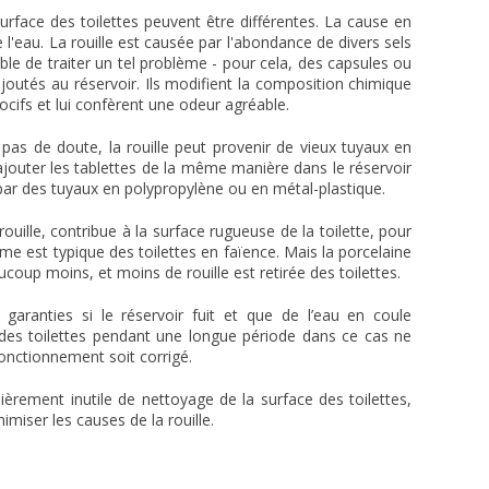
urface des toilettes peuvent être différentes. La cause en
l'eau. La rouille est causée par l'abondance de divers sels
sible de traiter un tel problème - pour cela, des capsules ou
outés au réservoir. Ils modifient la composition chimique
ocifs et lui confèrent une odeur agréable.
t pas de doute, la rouille peut provenir de vieux tuyaux en
 ajouter les tablettes de la même manière dans le réservoir
par des tuyaux en polypropylène ou en métal-plastique.
uille, contribue à la surface rugueuse de la toilette, pour
ème est typique des toilettes en faïence. Mais la porcelaine
aucoup moins, et moins de rouille est retirée des toilettes.
garanties si le réservoir fuit et que de l’eau en coule
 des toilettes pendant une longue période dans ce cas ne
onctionnement soit corrigé.
lièrement inutile de nettoyage de la surface des toilettes,
miser les causes de la rouille.