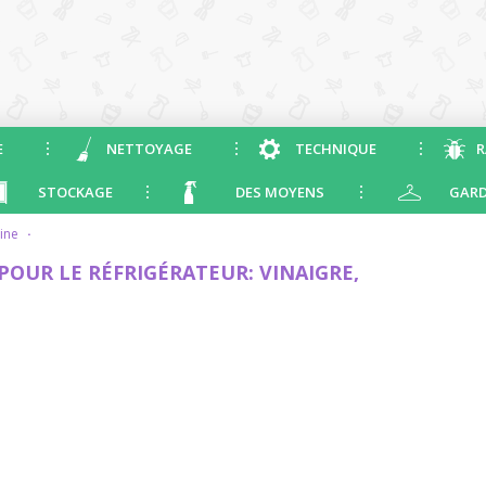
E
NETTOYAGE
TECHNIQUE
R
STOCKAGE
DES MOYENS
GARD
sine
·
POUR LE RÉFRIGÉRATEUR: VINAIGRE,