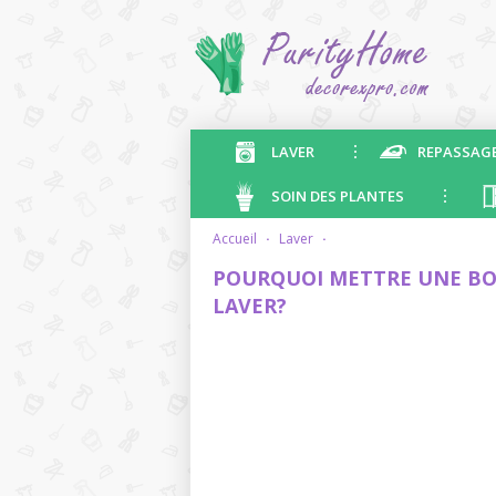
LAVER
REPASSAG
SOIN DES PLANTES
accueil
·
laver
·
POURQUOI METTRE UNE BO
LAVER?