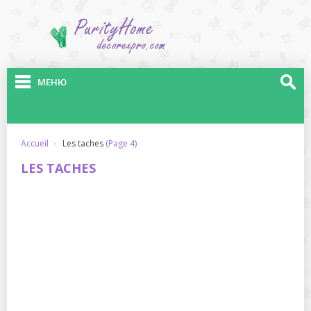
МЕНЮ
accueil
·
les taches
(Page 4)
LES TACHES