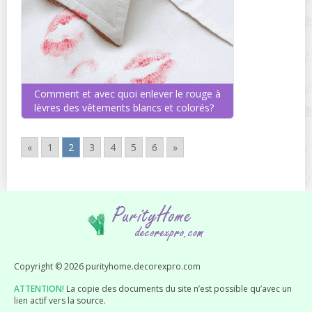
Comment et avec quoi enlever le rouge à
lèvres des vêtements blancs et colorés?
«
1
2
3
4
5
6
»
Copyright © 2026 purityhome.decorexpro.com
ATTENTION!
La copie des documents du site n’est possible qu’avec un
lien actif vers la source.