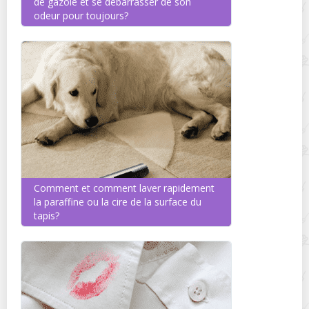
de gazole et se débarrasser de son
odeur pour toujours?
Comment et comment laver rapidement
la paraffine ou la cire de la surface du
tapis?