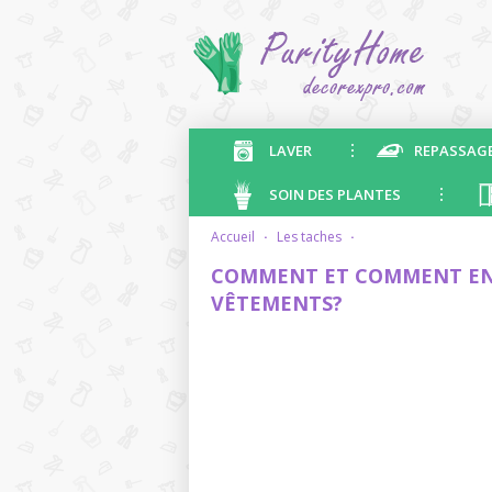
LAVER
REPASSAG
SOIN DES PLANTES
accueil
·
les taches
·
COMMENT ET COMMENT ENL
VÊTEMENTS?