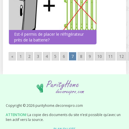
Est-il permis de placer le réfrigérateur
près de la batterie?
«
1
2
3
4
5
6
7
8
9
10
11
12
Copyright © 2026 purityhome.decorexpro.com
ATTENTION!
La copie des documents du site n’est possible qu’avec un
lien actif vers la source.