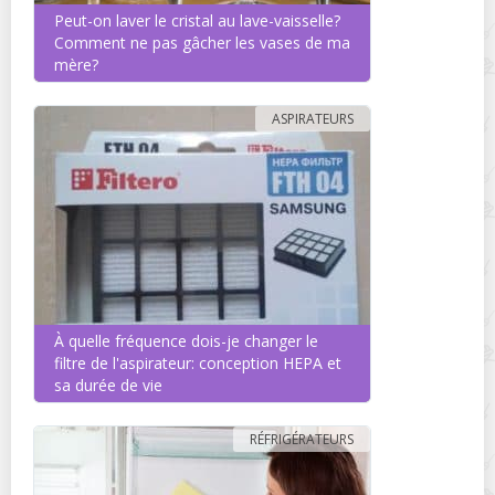
Peut-on laver le cristal au lave-vaisselle?
Comment ne pas gâcher les vases de ma
mère?
ASPIRATEURS
À quelle fréquence dois-je changer le
filtre de l'aspirateur: conception HEPA et
sa durée de vie
RÉFRIGÉRATEURS