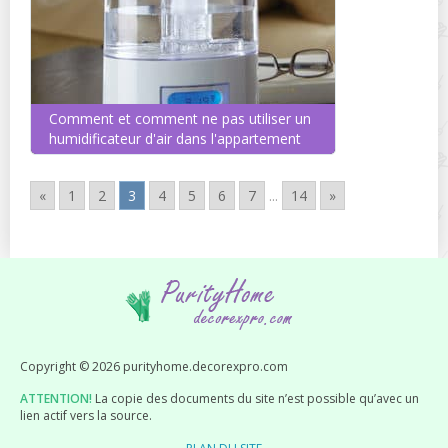
Comment et comment ne pas utiliser un
humidificateur d'air dans l'appartement
«
1
2
3
4
5
6
7
...
14
»
Copyright © 2026 purityhome.decorexpro.com
ATTENTION!
La copie des documents du site n’est possible qu’avec un
lien actif vers la source.