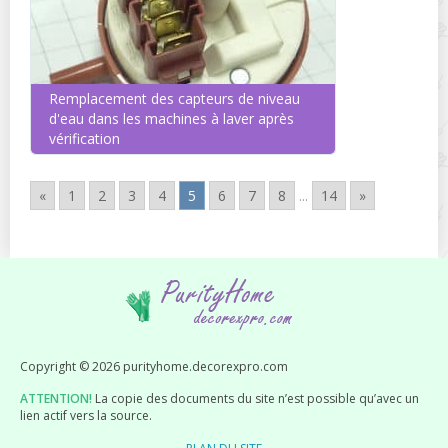
Remplacement des capteurs de niveau
d'eau dans les machines à laver après
vérification
«
1
2
3
4
5
6
7
8
...
14
»
Copyright © 2026 purityhome.decorexpro.com
ATTENTION!
La copie des documents du site n’est possible qu’avec un
lien actif vers la source.