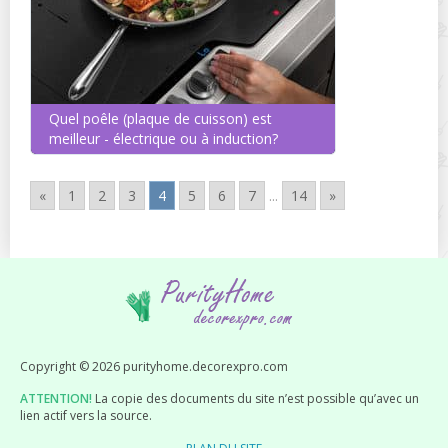
Quel poêle (plaque de cuisson) est
meilleur - électrique ou à induction?
«
1
2
3
4
5
6
7
...
14
»
Copyright © 2026 purityhome.decorexpro.com
ATTENTION!
La copie des documents du site n’est possible qu’avec un
lien actif vers la source.