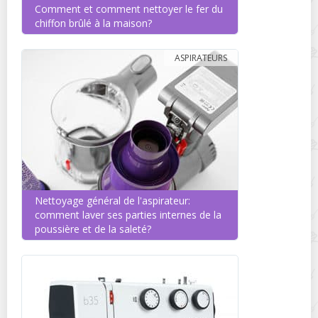
Comment et comment nettoyer le fer du
chiffon brûlé à la maison?
ASPIRATEURS
Nettoyage général de l'aspirateur:
comment laver ses parties internes de la
poussière et de la saleté?