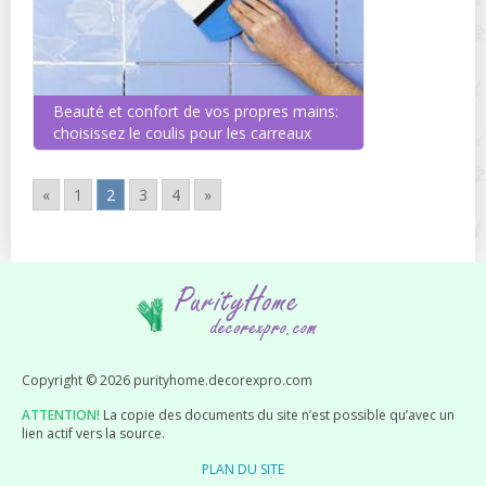
Beauté et confort de vos propres mains:
choisissez le coulis pour les carreaux
«
1
2
3
4
»
Copyright © 2026 purityhome.decorexpro.com
ATTENTION!
La copie des documents du site n’est possible qu’avec un
lien actif vers la source.
PLAN DU SITE