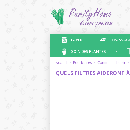
LAVER
REPASSAG
SOIN DES PLANTES
accueil
·
pourboires
·
comment choisir
·
QUELS FILTRES AIDERONT À