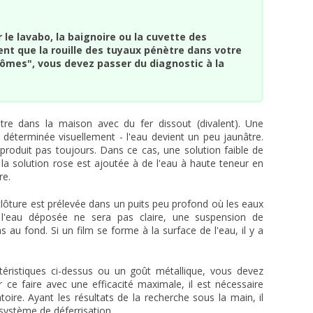
 le lavabo, la baignoire ou la cuvette des
ent que la rouille des tuyaux pénètre dans votre
ômes", vous devez passer du diagnostic à la
ètre dans la maison avec du fer dissout (divalent). Une
déterminée visuellement - l'eau devient un peu jaunâtre.
roduit pas toujours. Dans ce cas, une solution faible de
la solution rose est ajoutée à de l'eau à haute teneur en
re.
 clôture est prélevée dans un puits peu profond où les eaux
 l'eau déposée ne sera pas claire, une suspension de
au fond. Si un film se forme à la surface de l'eau, il y a
ctéristiques ci-dessus ou un goût métallique, vous devez
 ce faire avec une efficacité maximale, il est nécessaire
toire. Ayant les résultats de la recherche sous la main, il
 système de déferrisation.