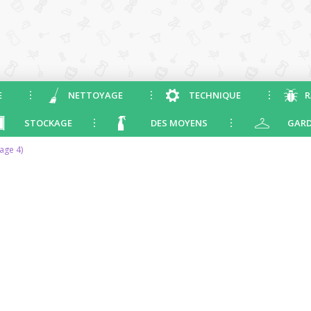
E
NETTOYAGE
TECHNIQUE
R
STOCKAGE
DES MOYENS
GARD
age 4)