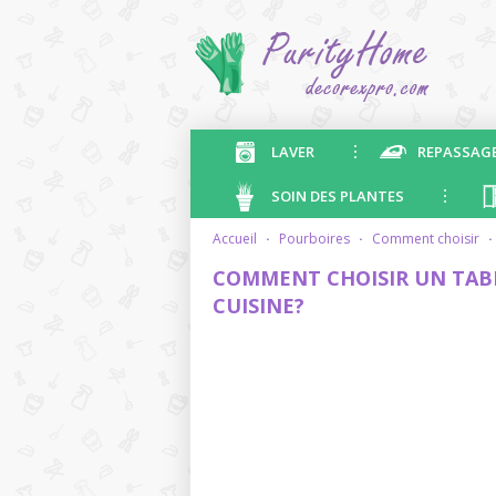
LAVER
REPASSAG
SOIN DES PLANTES
accueil
·
pourboires
·
comment choisir
·
COMMENT CHOISIR UN TABL
CUISINE?