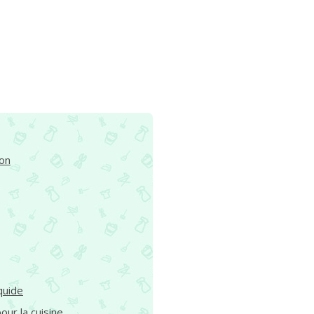
ion
iquide
our la cuisine