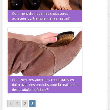
Comment distribuer les chaussures
achetées qui tremblent à la maison?
Comment restaurer des chaussures en
daim avec des produits pour la maison et
des produits spéciaux?
«
1
2
3