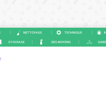
E
NETTOYAGE
TECHNIQUE
R
STOCKAGE
DES MOYENS
GARD
T