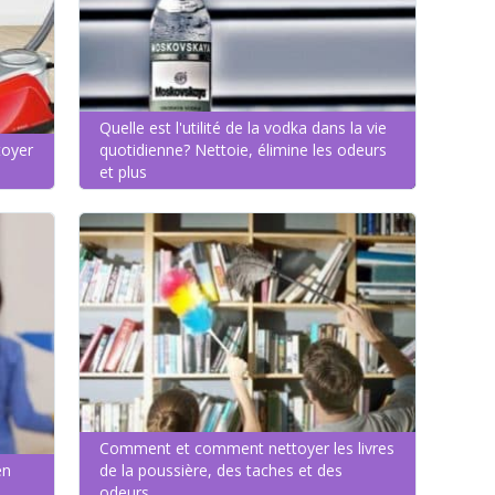
Quelle est l'utilité de la vodka dans la vie
toyer
quotidienne? Nettoie, élimine les odeurs
et plus
Comment et comment nettoyer les livres
en
de la poussière, des taches et des
odeurs