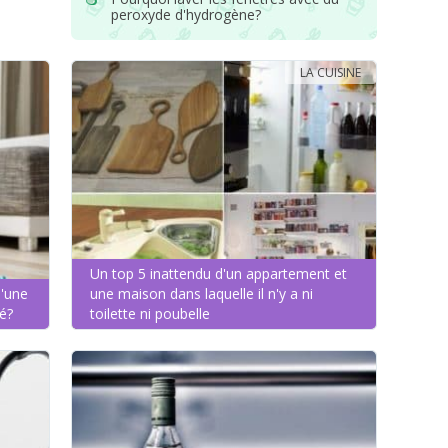
peroxyde d'hydrogène?
LA CUISINE
Un top 5 inattendu d'un appartement et
d'une
une maison dans laquelle il n'y a ni
é?
toilette ni poubelle