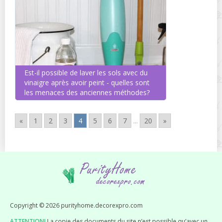
Est-il possible de laver les sols avec du
vinaigre après avoir peint - quelles sont
les menaces des anciennes méthodes?
«
1
2
3
4
5
6
7
...
20
»
Copyright © 2026 purityhome.decorexpro.com
ATTENTION!
La copie des documents du site n’est possible qu’avec un