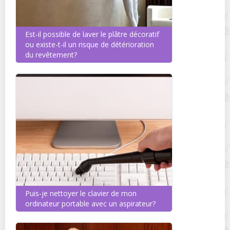
Est-il possible de laver le plâtre décoratif
ou existe-t-il un risque de détérioration
du revêtement?
Puis-je nettoyer le clavier de mon
ordinateur portable avec un aspirateur?