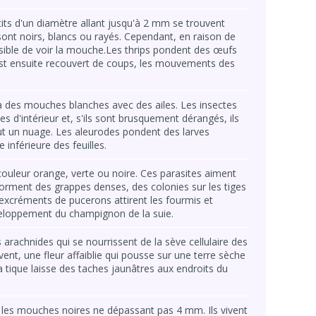
tits d'un diamètre allant jusqu'à 2 mm se trouvent
ont noirs, blancs ou rayés. Cependant, en raison de
ossible de voir la mouche.Les thrips pondent des œufs
ui est ensuite recouvert de coups, les mouvements des
 des mouches blanches avec des ailes. Les insectes
es d'intérieur et, s'ils sont brusquement dérangés, ils
out un nuage. Les aleurodes pondent des larves
 inférieure des feuilles.
 couleur orange, verte ou noire. Ces parasites aiment
forment des grappes denses, des colonies sur les tiges
s excréments de pucerons attirent les fourmis et
eloppement du champignon de la suie.
 arachnides qui se nourrissent de la sève cellulaire des
uvent, une fleur affaiblie qui pousse sur une terre sèche
a tique laisse des taches jaunâtres aux endroits du
 les mouches noires ne dépassant pas 4 mm. Ils vivent