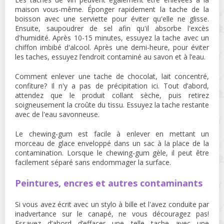
maison vous-même. Éponger rapidement la tache de la
boisson avec une serviette pour éviter qu'elle ne glisse.
Ensuite, saupoudrer de sel afin qu'il absorbe l'excès
d'humidité. Après 10-15 minutes, essuyez la tache avec un
chiffon imbibé d'alcool. Après une demi-heure, pour éviter
les taches, essuyez l’endroit contaminé au savon et à l’eau.
Comment enlever une tache de chocolat, lait concentré,
confiture? Il n'y a pas de précipitation ici. Tout d’abord,
attendez que le produit collant sèche, puis retirez
soigneusement la croûte du tissu. Essuyez la tache restante
avec de l'eau savonneuse.
Le chewing-gum est facile à enlever en mettant un
morceau de glace enveloppé dans un sac à la place de la
contamination. Lorsque le chewing-gum gèle, il peut être
facilement séparé sans endommager la surface.
Peintures, encres et autres contaminants
Si vous avez écrit avec un stylo à bille et l'avez conduite par
inadvertance sur le canapé, ne vous découragez pas!
Essayez d’abord d’effacer une telle tache avec une