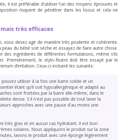
e, il est préférable d'utiliser l'un des moyens éprouvés et
osition risquent de pénétrer dans les tissus et cela ne
 mais très efficaces
si, vous devez agir de manière très prudente et cohérente.
a peau du bébé soit sèche et essayez de faire autre chose.
er des ingrédients de différentes formulations, même s’ils
. Premièrement, le stylo-feutre doit être essayé par le
mum d’irritation. Ceux-ci incluent les suivants:
ouvez utiliser à la fois une barre solide et un
ssentiel étant qu’il soit hypoallergénique et adapté au
taches sont frottées par la barre elle-même, dans le
lette dense. S'il n'est pas possible de tout laver la
usieurs approches avec une pause d'au moins une
re très gras et en aucun cas hydratant. Il est bon
 crèmes solaires. Nous appliquons le produit sur la zone
nutes, lavons le produit avec une éponge légèrement