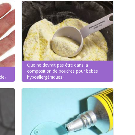
Que ne devrait pas être dans la
composition de poudres pour bébés
ude?
hypoallergéniques?