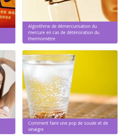
Algorithme de démercurisation du
mercure en cas de détérioration du
thermomètre
Comment faire une pop de soude et de
vinaigre