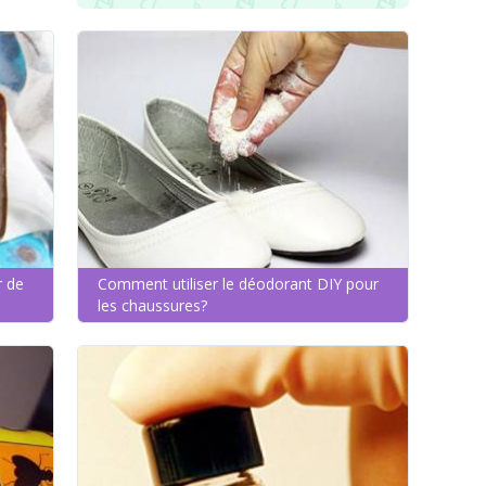
r de
Comment utiliser le déodorant DIY pour
les chaussures?