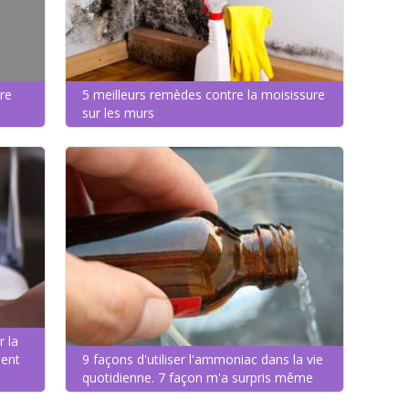
re
5 meilleurs remèdes contre la moisissure
sur les murs
r la
ment
9 façons d'utiliser l'ammoniac dans la vie
quotidienne. 7 façon m'a surpris même