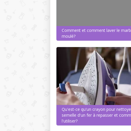
Comment et comment laver le marb
moulé?
Qu'est-ce qu'un crayon pour nettoye
semelle d'un fer à repasser et com
l'utiliser?