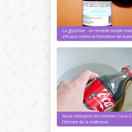
La glycérine - un remède simple mai
efficace contre la formation de buée
Nous nettoyons les toilettes Coca-C
l'histoire de la maîtresse