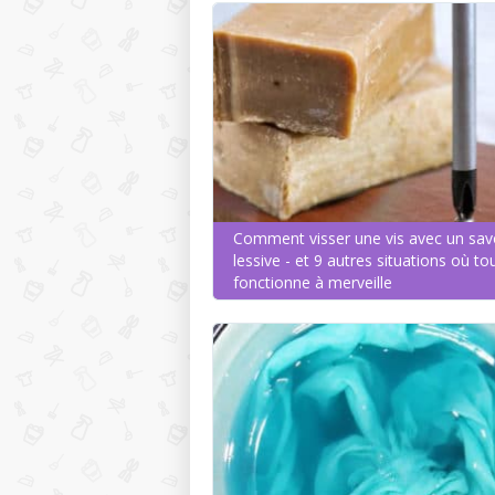
Comment visser une vis avec un sav
lessive - et 9 autres situations où to
fonctionne à merveille