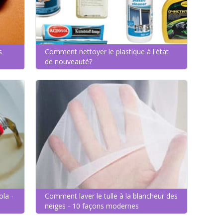
s
Comment nettoyer le plastique à l'état
de nouveauté?
ola -
Comment laver le tulle à la blancheur des
neiges - 10 façons modernes