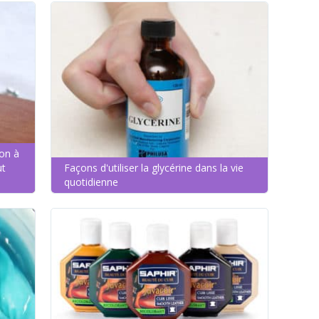
on à
ut
Façons d'utiliser la glycérine dans la vie
quotidienne