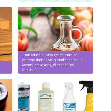
L'utilisation du vinaigre de cidre de
pomme dans la vie quotidienne: nous
lavons, nettoyons, éliminons les
moisissures