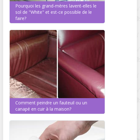
Pourquoi les grand-mères lavent-elles le
sol de "White" et est-ce possible de le
faire?
Comment peindre un fauteuil ou un
canapé en cuir à la maison?