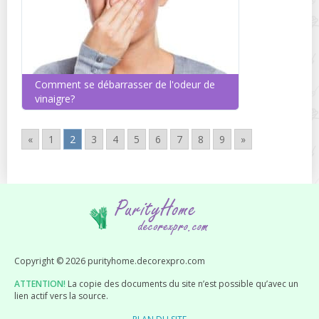
Comment se débarrasser de l'odeur de
vinaigre?
«
1
2
3
4
5
6
7
8
9
»
Copyright © 2026 purityhome.decorexpro.com
ATTENTION!
La copie des documents du site n’est possible qu’avec un
lien actif vers la source.