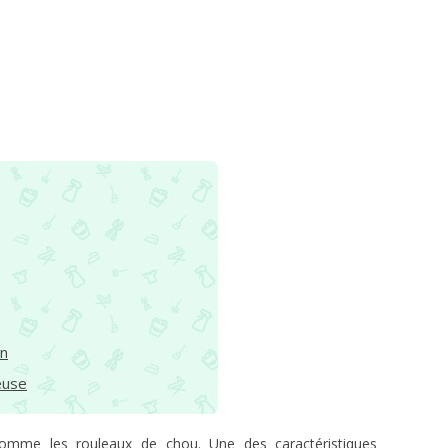
on
euse
comme les rouleaux de chou. Une des caractéristiques