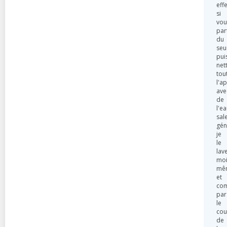
effe
si
vou
par
du
seui
pui
net
tou
l'a
ave
de
l'e
sale
gén
je
le
lav
moi
mê
et
co
par
le
cou
de