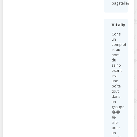
bagatelle?
Vitaliy
Cons
un
complot
et au
nom
du
saint-
esprit
est
une
boîte
tout
dans
un
groupe
😂😂
😂
aller
pour
un