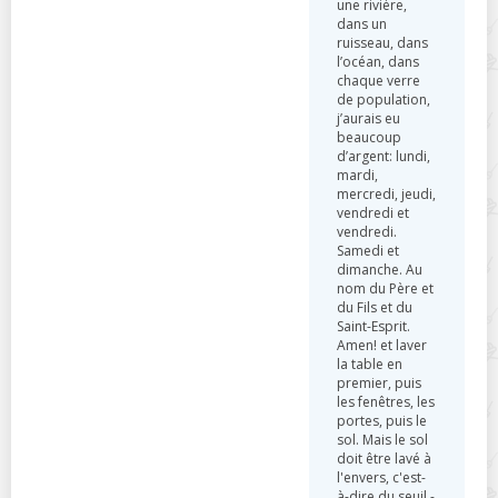
une rivière,
dans un
ruisseau, dans
l’océan, dans
chaque verre
de population,
j’aurais eu
beaucoup
d’argent: lundi,
mardi,
mercredi, jeudi,
vendredi et
vendredi.
Samedi et
dimanche. Au
nom du Père et
du Fils et du
Saint-Esprit.
Amen! et laver
la table en
premier, puis
les fenêtres, les
portes, puis le
sol. Mais le sol
doit être lavé à
l'envers, c'est-
à-dire du seuil -