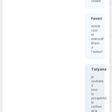
cookie
Favori
Article
cool
et
instructif.
Bravo
à
l'auteur!
Tatyana
Je
souhaite
à
tous
la
prospérité,
le
confort
et la