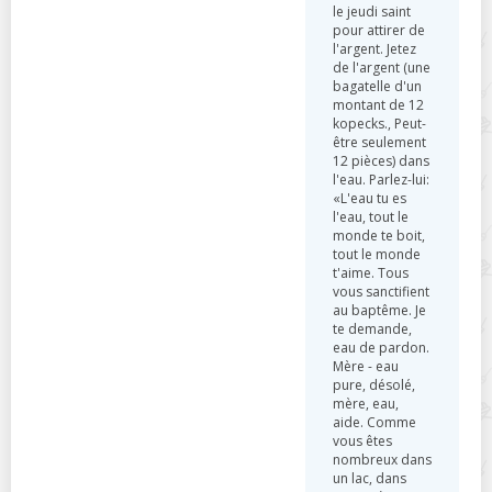
le jeudi saint
pour attirer de
l'argent. Jetez
de l'argent (une
bagatelle d'un
montant de 12
kopecks., Peut-
être seulement
12 pièces) dans
l'eau. Parlez-lui:
«L'eau tu es
l'eau, tout le
monde te boit,
tout le monde
t'aime. Tous
vous sanctifient
au baptême. Je
te demande,
eau de pardon.
Mère - eau
pure, désolé,
mère, eau,
aide. Comme
vous êtes
nombreux dans
un lac, dans