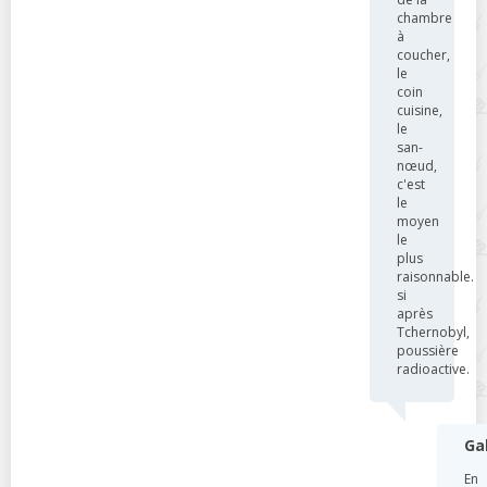
chambre
à
coucher,
le
coin
cuisine,
le
san-
nœud,
c'est
le
moyen
le
plus
raisonnable.
si
après
Tchernobyl,
poussière
radioactive.
Ga
En