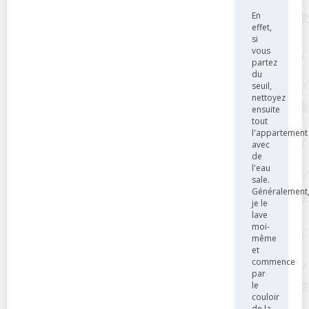
En
effet,
si
vous
partez
du
seuil,
nettoyez
ensuite
tout
l'appartement
avec
de
l'eau
sale.
Généralement
je le
lave
moi-
même
et
commence
par
le
couloir
de la