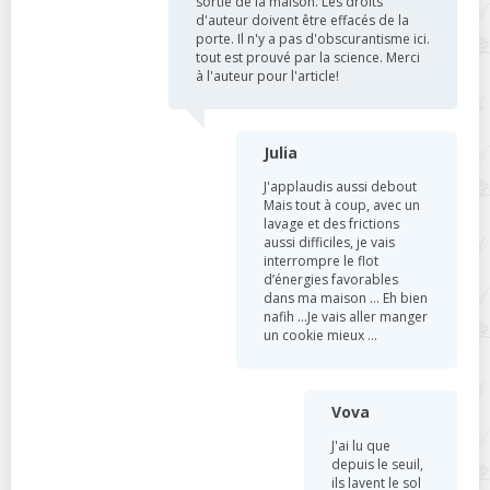
sortie de la maison. Les droits
d'auteur doivent être effacés de la
porte. Il n'y a pas d'obscurantisme ici.
tout est prouvé par la science. Merci
à l'auteur pour l'article!
Julia
J'applaudis aussi debout
Mais tout à coup, avec un
lavage et des frictions
aussi difficiles, je vais
interrompre le flot
d’énergies favorables
dans ma maison ... Eh bien
nafih ...Je vais aller manger
un cookie mieux ...
Vova
J'ai lu que
depuis le seuil,
ils lavent le sol