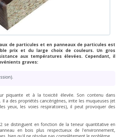
x de particules et en panneaux de particules est
ible prix et du large choix de couleurs. Un gros
istance aux températures élevées. Cependant, il
nvénients graves:
ssion).
r piquante et à la toxicité élevée. Son contenu dans
 Il a des propriétés cancérigènes, irrite les muqueuses (et
les yeux, les voies respiratoires), il peut provoquer des
E2 se distinguent en fonction de la teneur quantitative en
panneau en bois plus respectueux de l'environnement,
es, bien qu'il ne résolve pas complètement le problème.