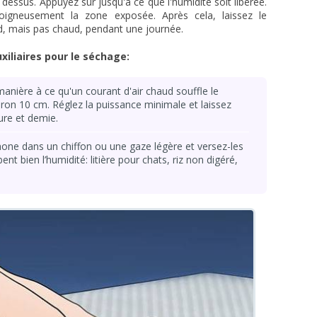
essus. Appuyez sur jusqu'à ce que l'humidité soit libérée.
igneusement la zone exposée. Après cela, laissez le
d, mais pas chaud, pendant une journée.
xiliaires pour le séchage:
anière à ce qu'un courant d'air chaud souffle le
ron 10 cm. Réglez la puissance minimale et laissez
ure et demie.
hone dans un chiffon ou une gaze légère et versez-les
t bien l’humidité: litière pour chats, riz non digéré,