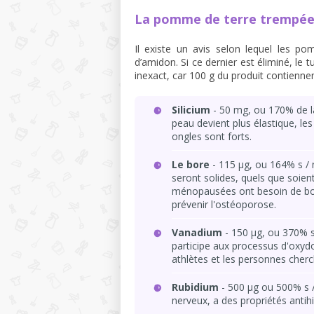
La pomme de terre trempée 
Il existe un avis selon lequel les 
d’amidon. Si ce dernier est éliminé, le 
inexact, car 100 g du produit contiennen
Silicium
- 50 mg, ou 170% de la
peau devient plus élastique, le
ongles sont forts.
Le bore
- 115 µg, ou 164% s / 
seront solides, quels que soien
ménopausées ont besoin de bor
prévenir l'ostéoporose.
Vanadium
- 150 µg, ou 370% s 
participe aux processus d'oxydo
athlètes et les personnes cherc
Rubidium
- 500 µg ou 500% s /
nerveux, a des propriétés antih