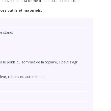
nt souvent sous la forme d'une boule ou d'un cœur.
ces outils et matériels:
le stand;
 le poids du sommet de la topiaire, il peut s'agir
ouleur, rubans ou autre chose);