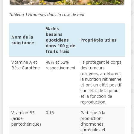
Tableau 1Vitamines dans la rose de mai
% des
besoins
Nom de la
quotidiens
Propriétés utiles
substance
dans 100 g de
fruits frais
Vitamine A et
48% et 52%
Ils protègent le corps
Bêta Carotène
respectivement
des tumeurs
malignes, améliorent
la nutrition rétinienne
et ont un effet positif
sur l'état de la peau
et la fonction de
reproduction.
Vitamine B5
0.16
Participe à la
(acide
production
pantothénique)
d’hormones
surrénales et