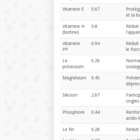
Vitamine E
0.67
Protège
et la b
Vitamine H
0.8
Réduit 
(biotine)
l'appar
Vitamine
0.94
Réduit
PP
le fon
Le
0.26
Normali
potassium
soulage
Magnésium
0.45
Prévie
dépres
Silicium
2.67
Partici
ongles
Phosphore
0.44
Renfor
acido-
Le fer
0.28
Réduit