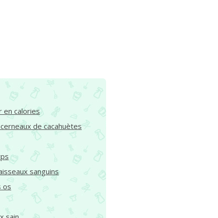
r en calories
 cerneaux de cacahuètes
rps
aisseaux sanguins
s os
x sain