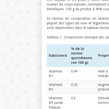
toxines du corps humain, normalisent la 
bénéfiques. 100 g du produit à 40% couv
En termes de composition en vitamin
plupart des types de noix et légumineu
sont répertoriées dans le tableau du ba
Tableau 1. Composition chimique des ca
% de la
norme
Substance
Propri
quotidienne
(en 100 g)
Vitamine
0.49
Aide à 
B1
métab
Vitamine
0.35
Augmen
B5
protec
Vitamine
0.6
Stimule
B9 (acide
hormon
folique)