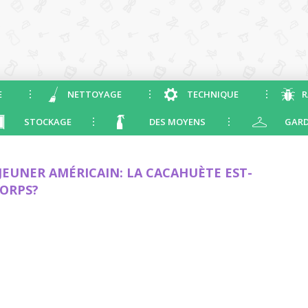
E
NETTOYAGE
TECHNIQUE
R
STOCKAGE
DES MOYENS
GARD
ÉJEUNER AMÉRICAIN: LA CACAHUÈTE EST-
CORPS?