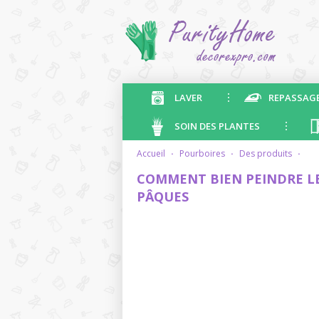
LAVER
REPASSAG
SOIN DES PLANTES
accueil
·
pourboires
·
des produits
·
COMMENT BIEN PEINDRE LE
PÂQUES