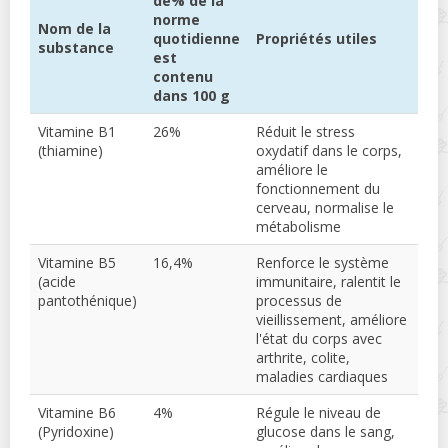
de% de la
norme
Nom de la
quotidienne
Propriétés utiles
substance
est
contenu
dans 100 g
Vitamine B1
26%
Réduit le stress
(thiamine)
oxydatif dans le corps,
améliore le
fonctionnement du
cerveau, normalise le
métabolisme
Vitamine B5
16,4%
Renforce le système
(acide
immunitaire, ralentit le
pantothénique)
processus de
vieillissement, améliore
l'état du corps avec
arthrite, colite,
maladies cardiaques
Vitamine B6
4%
Régule le niveau de
(Pyridoxine)
glucose dans le sang,