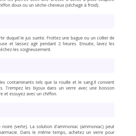
 chiffon doux ou un sèche-cheveux (séchage à froid).
rtir duquel le jus suinte. Frottez une bague ou un collier de
se et laissez agir pendant 2 heures. Ensuite, lavez les
 séchez-les soigneusement.
s contaminants tels que la rouille et le sang.Il convient
s. Trempez les bijoux dans un verre avec une boisson
ire et essuyez avec un chiffon.
e noire (verte). La solution d'ammoniac (ammoniac) peut
pharmacie. Dans le même temps, achetez un verre pour