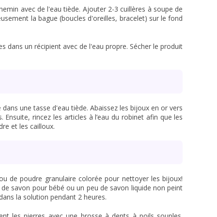
emin avec de l'eau tiède. Ajouter 2-3 cuillères à soupe de
usement la bague (boucles d'oreilles, bracelet) sur le fond
les dans un récipient avec de l'eau propre. Sécher le produit
 dans une tasse d'eau tiède. Abaissez les bijoux en or vers
 Ensuite, rincez les articles à l’eau du robinet afin que les
re et les cailloux.
 ou de poudre granulaire colorée pour nettoyer les bijoux!
 de savon pour bébé ou un peu de savon liquide non peint
 dans la solution pendant 2 heures.
ment les pierres avec une brosse à dents à poils souples.