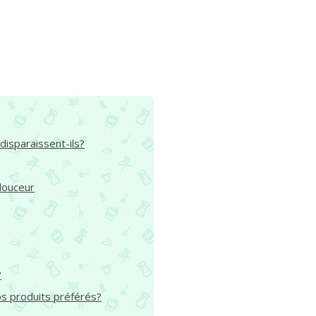
disparaissent-ils?
douceur
?
s produits préférés?