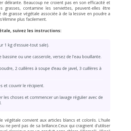
er délirante. Beaucoup ne croient pas en son efficacité et
hes grasses, contamine les serviettes, peuvent-elles être
é de graisse végétale associée à de la lessive en poudre a
 s’élimine plus facilement.
étale, suivez les instructions:
our 1 kg d'essuie-tout sale).
e bassine ou une casserole, versez de l'eau bouillante.
poudre, 2 cuillères à soupe d’eau de javel, 3 cuillères à
 et couvrir le récipient.
rer les choses et commencer un lavage régulier avec de
.
e végétale convient aux articles blancs et colorés. L'huile
issu ne perd pas de sa brillance.Ceux qui craignent d'utiliser