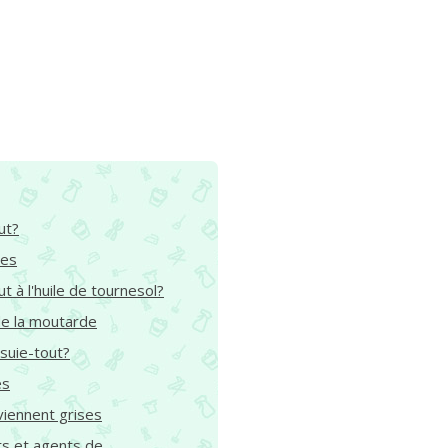
ut?
ues
 à l'huile de tournesol?
de la moutarde
ssuie-tout?
es
viennent grises
ts et agents de