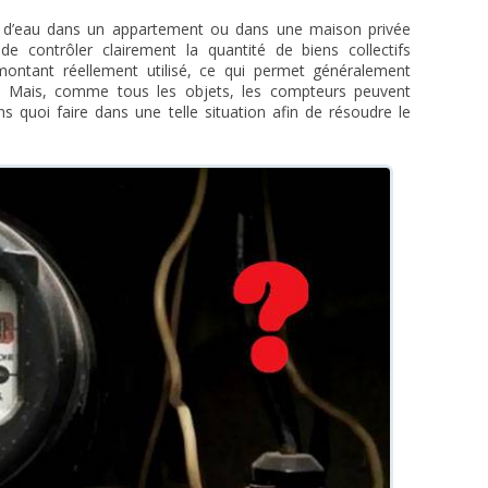
et d’eau dans un appartement ou dans une maison privée
de contrôler clairement la quantité de biens collectifs
ntant réellement utilisé, ce qui permet généralement
ve. Mais, comme tous les objets, les compteurs peuvent
s quoi faire dans une telle situation afin de résoudre le