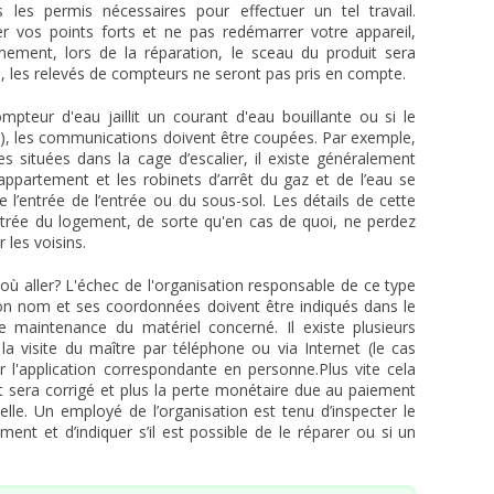
les permis nécessaires pour effectuer un tel travail.
 vos points forts et ne pas redémarrer votre appareil,
mement, lors de la réparation, le sceau du produit sera
 les relevés de compteurs ne seront pas pris en compte.
pteur d'eau jaillit un courant d'eau bouillante ou si le
), les communications doivent être coupées. Par exemple,
s situées dans la cage d’escalier, il existe généralement
l’appartement et les robinets d’arrêt du gaz et de l’eau se
l’entrée de l’entrée ou du sous-sol. Les détails de cette
'entrée du logement, de sorte qu'en cas de quoi, ne perdez
les voisins.
où aller? L'échec de l'organisation responsable de ce type
on nom et ses coordonnées doivent être indiqués dans le
e maintenance du matériel concerné. Il existe plusieurs
 la visite du maître par téléphone ou via Internet (le cas
r l'application correspondante en personne.Plus vite cela
nt sera corrigé et plus la perte monétaire due au paiement
le. Un employé de l’organisation est tenu d’inspecter le
ent et d’indiquer s’il est possible de le réparer ou si un