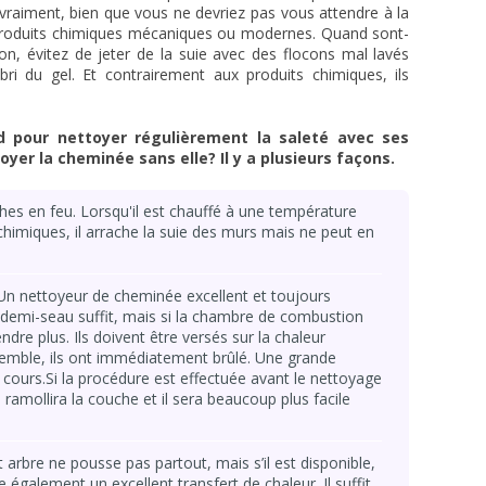
 vraiment, bien que vous ne devriez pas vous attendre à la
 produits chimiques mécaniques ou modernes. Quand sont-
son, évitez de jeter de la suie avec des flocons mal lavés
i du gel. Et contrairement aux produits chimiques, ils
d pour nettoyer régulièrement la saleté avec ses
er la cheminée sans elle? Il y a plusieurs façons.
ûches en feu. Lorsqu'il est chauffé à une température
chimiques, il arrache la suie des murs mais ne peut en
 Un nettoyeur de cheminée excellent et toujours
 demi-seau suffit, mais si la chambre de combustion
dre plus. Ils doivent être versés sur la chaleur
emble, ils ont immédiatement brûlé. Une grande
cours.Si la procédure est effectuée avant le nettoyage
ramollira la couche et il sera beaucoup plus facile
et arbre ne pousse pas partout, mais s’il est disponible,
re également un excellent transfert de chaleur. Il suffit