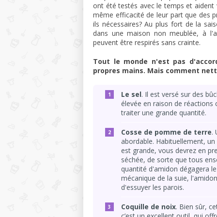
ont été testés avec le temps et aident
même efficacité de leur part que des
ils nécessaires? Au plus fort de la sai
dans une maison non meublée, à l'abr
peuvent être respirés sans crainte.
Tout le monde n'est pas d'accor
propres mains. Mais comment nettoy
Le sel
. Il est versé sur des b
élevée en raison de réactions 
traiter une grande quantité.
Cosse de pomme de terre
.
abordable. Habituellement, un
est grande, vous devrez en pren
séchée, de sorte que tous ens
quantité d'amidon dégagera le 
mécanique de la suie, l'amidon 
d'essuyer les parois.
Coquille de noix
. Bien sûr, c
c’est un excellent outil, qui off