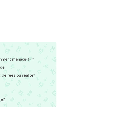
omment menace-t-il?
ide
de fées ou réalité?
ge?