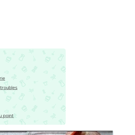
rie
 troubles
u point