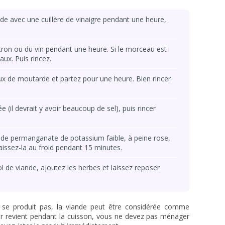
ide avec une cuillère de vinaigre pendant une heure,
tron ou du vin pendant une heure. Si le morceau est
aux. Puis rincez.
x de moutarde et partez pour une heure. Bien rincer
e (il devrait y avoir beaucoup de sel), puis rincer
 de permanganate de potassium faible, à peine rose,
laissez-la au froid pendant 15 minutes.
ol de viande, ajoutez les herbes et laissez reposer
e se produit pas, la viande peut être considérée comme
ur revient pendant la cuisson, vous ne devez pas ménager