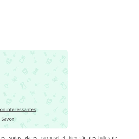
von intéressantes
e Savon
es, sodas, glaces, carrousel et, bien sûr, des bulles de