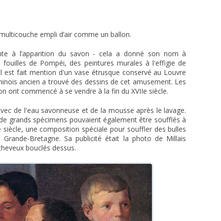
 multicouche empli d’air comme un ballon.
monte à l’apparition du savon - cela a donné son nom à
fouilles de Pompéi, des peintures murales à l'effigie de
Il est fait mention d'un vase étrusque conservé au Louvre
chinois ancien a trouvé des dessins de cet amusement. Les
n ont commencé à se vendre à la fin du XVIIe siècle.
avec de l'eau savonneuse et de la mousse après le lavage.
et de grands spécimens pouvaient également être soufflés à
e siècle, une composition spéciale pour souffler des bulles
Grande-Bretagne. Sa publicité était la photo de Millais
cheveux bouclés dessus.