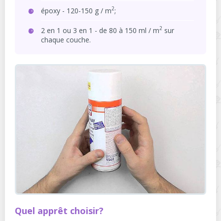
2
époxy - 120-150 g / m
;
2
2 en 1 ou 3 en 1 - de 80 à 150 ml / m
sur
chaque couche.
Quel apprêt choisir?