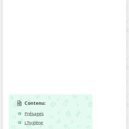
Contenu:
Présages
L'hygiène