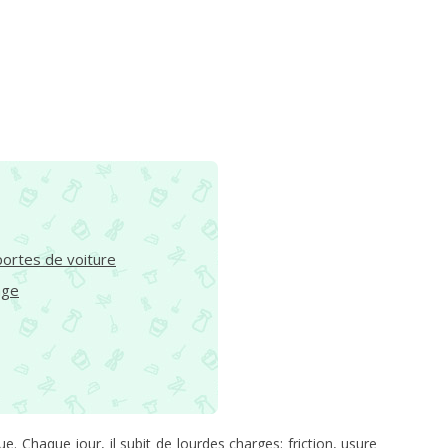
portes de voiture
age
 Chaque jour, il subit de lourdes charges: friction, usure