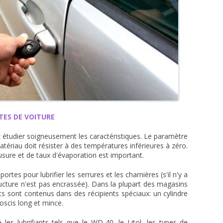
TES DE VOITURE
ez étudier soigneusement les caractéristiques. Le paramètre
matériau doit résister à des températures inférieures à zéro.
'usure et de taux d'évaporation est important.
rtes pour lubrifier les serrures et les charnières (s'il n'y a
ucture n'est pas encrassée). Dans la plupart des magasins
ts sont contenus dans des récipients spéciaux: un cylindre
oscis long et mince.
les lubrifiants tels que le WD-40, le Litol, les types de